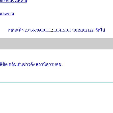
รกเสร็จสิ้นปีนี้
หนองจาน
ก่อนหน้า
2
3
4
5
6
7
8
9
10
11
12
13
14
15
16
17
18
19
20
21
22
ถัดไป
ิขิต
คลิปเด่นข่าวดัง
สถานีความสุข