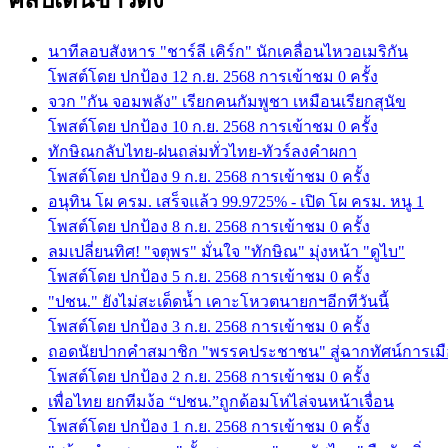
คลิปเด่นข่าวดัง
นาทีลอบสังหาร "ชาร์ลี เคิร์ก" นักเคลื่อนไหวอเมริกัน
โพสต์โดย ปกป้อง
12 ก.ย. 2568
การเข้าชม 0 ครั้ง
จวก "กัน จอมพลัง" เรียกคนกัมพูชา เหมือนเรียกสุนัข
โพสต์โดย ปกป้อง
10 ก.ย. 2568
การเข้าชม 0 ครั้ง
ทักษิณกลับไทย-ฝนถล่มทั่วไทย-ทัวร์ลงคำผกา
โพสต์โดย ปกป้อง
9 ก.ย. 2568
การเข้าชม 0 ครั้ง
อนุทิน โผ ครม. เสร็จแล้ว 99.9725% - เปิด โผ ครม. หนู 1
โพสต์โดย ปกป้อง
8 ก.ย. 2568
การเข้าชม 0 ครั้ง
ลมเปลี่ยนทิศ! "จตุพร" มั่นใจ "ทักษิณ" มุ่งหน้า "ดูไบ"
โพสต์โดย ปกป้อง
5 ก.ย. 2568
การเข้าชม 0 ครั้ง
"ปชน." ยังไม่สะเด็ดน้ำ เคาะโหวตนายกฯอีกทีวันนี้
โพสต์โดย ปกป้อง
3 ก.ย. 2568
การเข้าชม 0 ครั้ง
ถอดนัยปากคำสมาชิก "พรรคประชาชน" สู่ฉากทัศน์การเม
โพสต์โดย ปกป้อง
2 ก.ย. 2568
การเข้าชม 0 ครั้ง
เพื่อไทย ยกทีมง้อ “ปชน.”ถูกด้อมโห่ไล่จนหน้าเจื่อน
โพสต์โดย ปกป้อง
1 ก.ย. 2568
การเข้าชม 0 ครั้ง