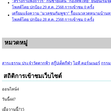
"สร้างกำแพงถาวร" กั้นชายแดน "กองทัพไทย" ยืนยันเริ่มจุดแ
โพสต์โดย ปกป้อง
29 ส.ค. 2568
การเข้าชม 0 ครั้ง
เตรียมแจ้งความ "มวลชนกัมพูชา" รื้อแนวลวดหนามบ้าน
โพสต์โดย ปกป้อง
28 ส.ค. 2568
การเข้าชม 0 ครั้ง
หมวดหมู่
สาระธรรม ประจำวัดตากฟ้า
สกู๊ปเด็ดกีฬา
ไอที คอร์นเนอร์
กรรมล
สถิติการเข้าชมเว็บไซต์
ออนไลน์
4
วันนี้
447
เมื่อวานนี้
715