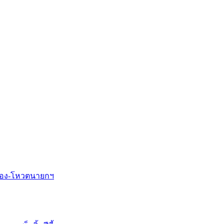
ือง-โหวตนายกฯ