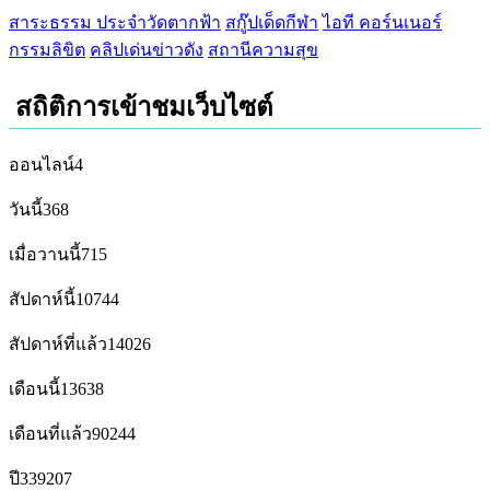
สาระธรรม ประจำวัดตากฟ้า
สกู๊ปเด็ดกีฬา
ไอที คอร์นเนอร์
กรรมลิขิต
คลิปเด่นข่าวดัง
สถานีความสุข
สถิติการเข้าชมเว็บไซต์
ออนไลน์
4
วันนี้
368
เมื่อวานนี้
715
สัปดาห์นี้
10744
สัปดาห์ที่แล้ว
14026
เดือนนี้
13638
เดือนที่แล้ว
90244
ปี
339207