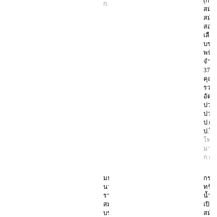
(กฟน.
ก.ค. 2568
สมัค
สมัค
สอบค
เลือก
บรรจ
พนัก
จำน
37
คุณว
รวม 
อัตรา
ปวช.
ปวส.
ป.ตรี
ป.โท
โพสต
มานิ
ก.ค.
มหาวิทยาลัย
กรม
นวมินทราธิ
ทรัพ
ราช เปิดรับ
น้ำบ
สมัครสอบ
เปิดร
บรรจุเป็น
สมัค