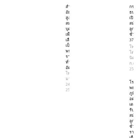
สำนักงาน
กรม
อัยการ
ธนาร
สูงสุด รับ
เปิดร
สมัคร
สมัค
บุคคล
ลูกจ้
เพื่อ
ชั่ว
เลือกสรร
37 อ
เป็น
โพสต
พนักงาน
โดย
ราชการ
นิตย
ทั่วไป 23
ก.ค.
อัตรา
256
โพสต์โดย
มานิตย์
โรง
24 ก.ค.
พยา
2568
ภูมิ
อดุล
เดช เ
รับ
สมัค
ลูกจ้
ชั่ว
ราย
เดือ