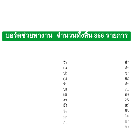
บอร์ดช่วยหางาน
จำนวนทั้งสิ้น 866 รายการ
วิทยุการบิน
สำนั
แห่ง
ตำรว
ประเทศไทย
ชาติ 
(บวท.) เปิด
สอบ
รับสมัคร
ตำร
บุคคลเพื่อ
7,55
เข้าปฏิบัติ
ประจ
งาน 180
2568
อัตรา
สมัค
อินเท
โพสต์โดย
โพสต
มานิตย์
29
มานิ
ก.ค. 2568
ก.ค.