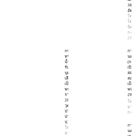
387
อัตร
โพสต
โดย
นิตย
ก.ค.
256
กรม
การไ
ทรัพยากร
นคร
น้ำบาดาล
(กฟน
รับสมัคร
เปิดร
บุคคลเพื่อ
สมัค
เลือกสรร
สอบบ
เป็น
เป็น
พนักงาน
พนัก
ราชการ
296 
29 อัตรา
โพสต
วุฒิ ม.3-
มานิ
ปวช.-
ก.ค.
ปวส.-
ป.ตรี
การไ
โพสต์โดย
นคร
มานิตย์
21