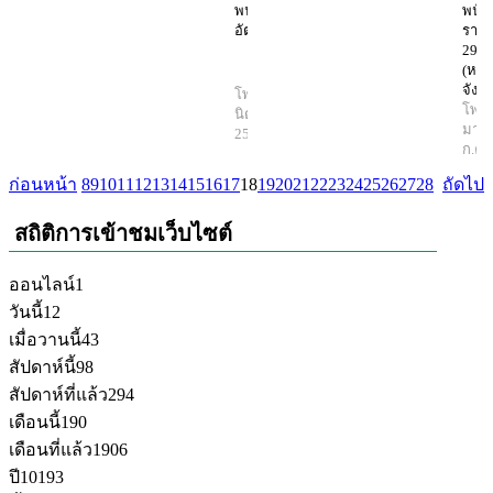
พนักงาน 92
พนัก
อัตรา
ราช
29 อ
(หล
จังหว
โพสต์โดย มา
โพสต
นิตย์
16 ก.ค.
มานิ
2568
ก.ค.
ก่อนหน้า
8
9
10
11
12
13
14
15
16
17
18
19
20
21
22
23
24
25
26
27
28
ถัดไป
สถิติการเข้าชมเว็บไซต์
ออนไลน์
1
วันนี้
12
เมื่อวานนี้
43
สัปดาห์นี้
98
สัปดาห์ที่แล้ว
294
เดือนนี้
190
เดือนที่แล้ว
1906
ปี
10193