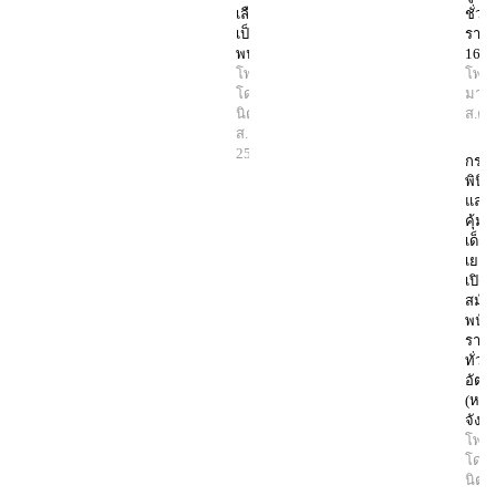
เลือกสรร
ชั่ว
เป็น
รายเ
พนักงาน
16 อ
โพสต์
โพสต
โดย มา
มานิ
นิตย์
2
ส.ค.
ส.ค.
2567
กรม
พินิจ
และ
คุ้ม
เด็ก
เยา
เปิดร
สมัค
พนัก
ราช
ทั่วไ
อัตร
(หล
จังหว
โพสต
โดย
นิตย