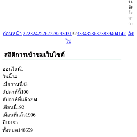
รุ่นใ
อัตร
โพสต
มานิ
ก.ค.
ก่อนหน้า
22
23
24
25
26
27
28
29
30
31
32
33
34
35
36
37
38
39
40
41
42
ถัด
ไป
สถิติการเข้าชมเว็บไซต์
ออนไลน์
1
วันนี้
14
เมื่อวานนี้
43
สัปดาห์นี้
100
สัปดาห์ที่แล้ว
294
เดือนนี้
192
เดือนที่แล้ว
1906
ปี
10195
ทั้งหมด
148659