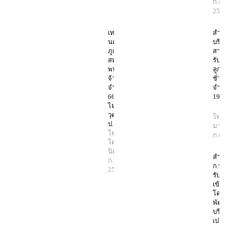
ก.ค.
256
เทศบาล
สำนั
นคร
บริห
ภูเก็ต รับ
สาธ
สมัคร
รับส
พนักงาน
ลูกจ้
จ้าง
ชั่ว
จำนวน
จำน
66 อัตรา
19 อ
ไม่จำกัด
วุฒิ –
โพสต
ป.ตรี
มานิ
โพสต์
ก.ค.
โดย มา
นิตย์
30
สำนั
ก.ค.
ก.พ.ร
2567
รับส
เข้าร
โคร
พัฒน
บริห
เปลี