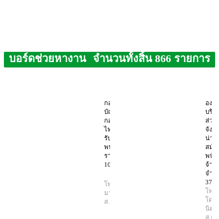
บอร์ดช่วยหางาน
จำนวนทั้งสิ้น 866 รายการ
กอง
องค์
บัญชาการ
บริห
กองทัพ
ส่วน
ไทย เปิด
จังหว
รับสมัคร
น่าน 
พนักงาน
สมัค
ราชการ
พนัก
10 อัตรา
จ้าง
จำน
37 อ
โพสต์โดย
โพสต
มานิตย์
8
โดย
ส.ค. 2567
นิตย
ส.ค.