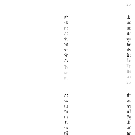
256
สำนักงาน
เปิดร
ปลัด
สมัค
กระทรวง
สอบ
อว. เปิด
นักก
รับสมัคร
ทูต 
พนักงาน
อัตร
ราชการ
ประ
ทั่วไป 18
ปี 2
อัตรา
โพสต
โดย
โพสต์โดย
นิตย
มานิตย์
6
ส.ค.
ส.ค. 2567
256
กรมฝน
สำนั
หลวง
คณ
และการ
กรร
บิน
นโย
เกษตร
รัฐว
รับสมัคร
เปิดร
บุคคล
สมัค
เพื่อ
ลูกจ้