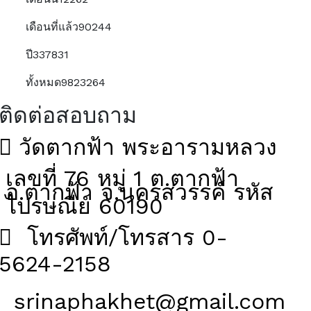
เดือนที่แล้ว
90244
ปี
337831
ทั้งหมด
9823264
ติดต่อสอบถาม
วัดตากฟ้า พระอารามหลวง
เลขที่ 76 หมู่ 1 ต.ตากฟ้า
อ.ตากฟ้า จ.นครสวรรค์ รหัส
ไปรษณีย์ 60190
โทรศัพท์/โทรสาร 0-
5624-2158
srinaphakhet@gmail.com