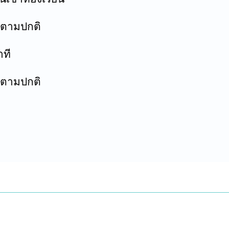
นตามปกติ
าที
นตามปกติ