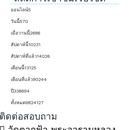
ออนไลน์
5
วันนี้
570
เมื่อวานนี้
2686
สัปดาห์นี้
10231
สัปดาห์ที่แล้ว
14026
เดือนนี้
13125
เดือนที่แล้ว
90244
ปี
338694
ทั้งหมด
9824127
ติดต่อสอบถาม
วัดตากฟ้า พระอารามหลวง