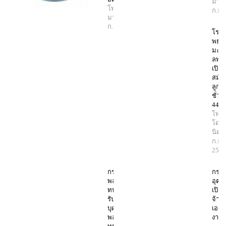
มานิ
โพสต์โดย
ก.ย.
มานิตย์
8
ก.ย. 2568
โรง
พยา
มะเร็
ลพบุร
เปิดร
สมัค
ลูกจ้
ชั่ว
44 อ
โพสต
โดย
นิตย
ก.ย.
256
กรม
กรม
พลาธิการ
อุตุ
ทหารบก
เปิด
รับสมัคร
จ้าง
บุคคล
เอกช
พลเรือน
งาน 