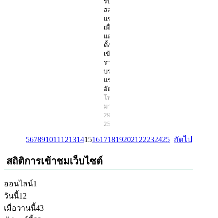
รับสมัคร
สอบ
แข่งขัน
เพื่อบรรจุ
และแต่ง
ตั้งบุคคล
เข้ารับ
ราชการ
บรรจุครั้ง
แรก 116
อัตรา
โพสต์โดย
มานิตย์
29 ส.ค.
2568
5
6
7
8
9
10
11
12
13
14
15
16
17
18
19
20
21
22
23
24
25
ถัดไป
สถิติการเข้าชมเว็บไซต์
ออนไลน์
1
วันนี้
12
เมื่อวานนี้
43