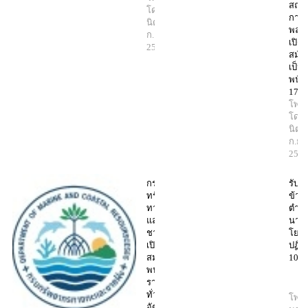
สถาบ
โดย มา
การบ
นิตย์
15
พลเร
ก.ย.
เปิดร
2568
สมัค
เป็น
พนัก
17 อ
โพสต
โดย
นิตย
ก.ย.
256
กรม
รับส
ทรัพยากร
ข้าร
ทางทะเล
ตำแห
และ
นายช
ชายฝั่ง
โยธ
เปิดรับ
ปฏิบั
สมัคร
100 
พนักงาน
ราชการ
ทั่วไป 15
โพสต
อัตรา