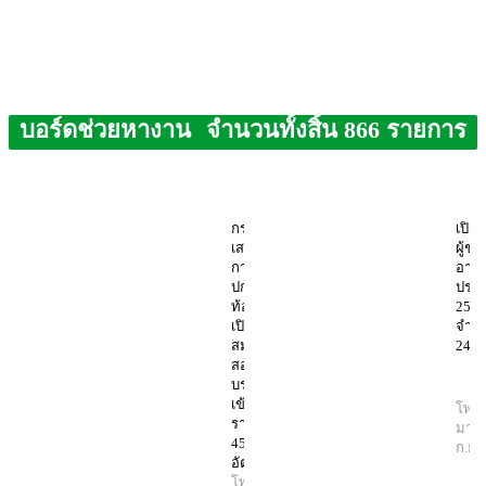
บอร์ดช่วยหางาน
จำนวนทั้งสิ้น 866 รายการ
กรมส่ง
เปิด
เสริม
ผู้ช่ว
การ
อาชี
ปกครอง
ประจ
ท้องถิ่น
256
เปิดรับ
จำน
สมัคร
249 
สอบ
บรรจุ
เข้ารับ
โพสต
ราชการ
มานิ
45
ก.ย.
อัตรา
โพสต์