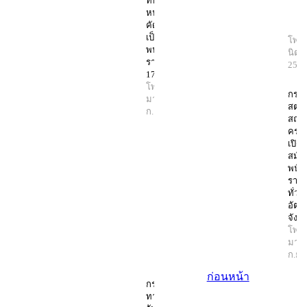
ทหารกอง
หนุนสอบ
คัดเลือก
เป็น
โพสต
พนักงาน
นิตย
ราชการ
256
17 อัตรา
โพสต์โดย
กรมก
มานิตย์
3
สตรี
ก.ย. 2568
สถาบ
ครอบ
เปิดร
สมัค
พนัก
ราช
ทั่วไ
อัตร
จังหว
โพสต
มานิ
ก.ย.
ก่อนหน้า
กรม
ทางหลวง